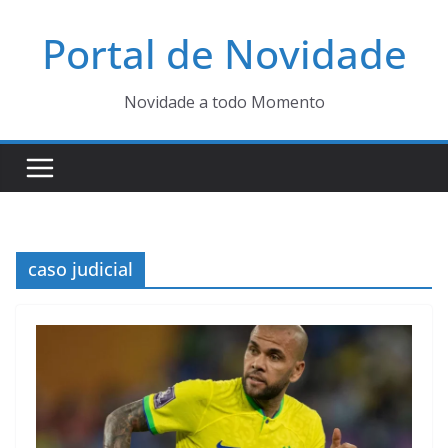
Pular
Portal de Novidade
para
o
conteúdo
Novidade a todo Momento
caso judicial