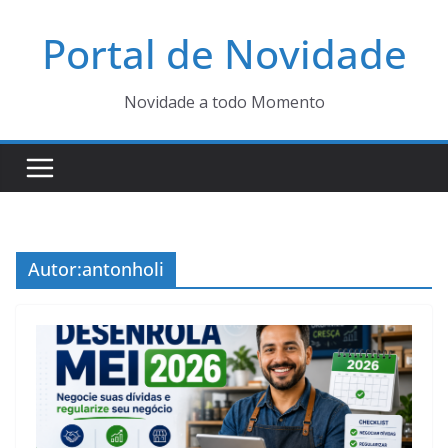
Pular
Portal de Novidade
para
o
conteúdo
Novidade a todo Momento
Autor:
antonholi