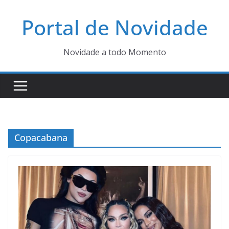
Pular
Portal de Novidade
para
o
conteúdo
Novidade a todo Momento
Copacabana