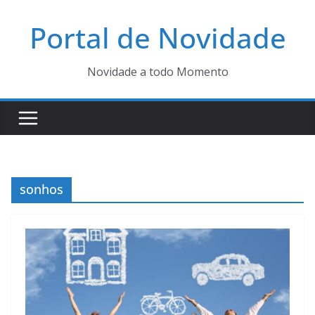
Pular
Portal de Novidade
para
o
conteúdo
Novidade a todo Momento
sonhos