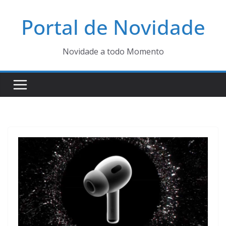
Pular
Portal de Novidade
para
o
conteúdo
Novidade a todo Momento