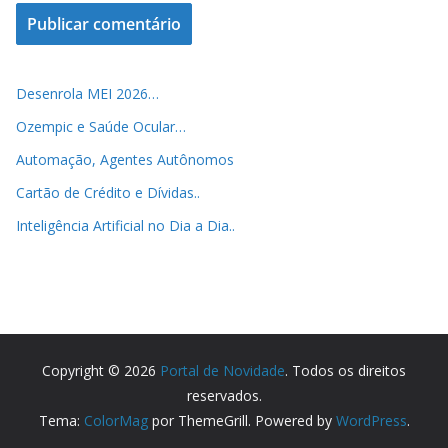
Desenrola MEI 2026…
Ozempic e Saúde Ocular…
Automação, Agentes Autônomos
Cartão de Crédito e Dívidas..
Inteligência Artificial no Dia a Dia..
Copyright © 2026
Portal de Novidade
. Todos os direitos
reservados.
Tema:
ColorMag
por ThemeGrill. Powered by
WordPress
.