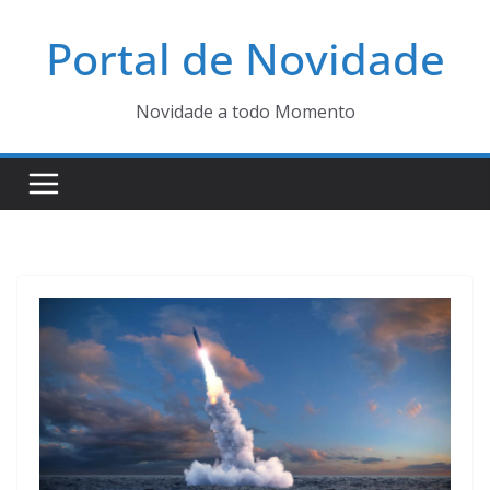
Pular
Portal de Novidade
para
o
conteúdo
Novidade a todo Momento