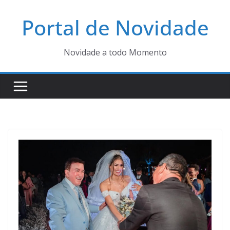
Pular
Portal de Novidade
para
o
conteúdo
Novidade a todo Momento