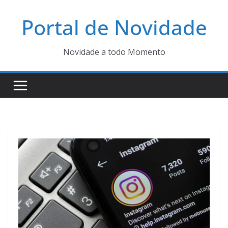
Pular
Portal de Novidade
para
o
conteúdo
Novidade a todo Momento