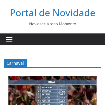
Pular
Portal de Novidade
para
o
conteúdo
Novidade a todo Momento
Carnaval