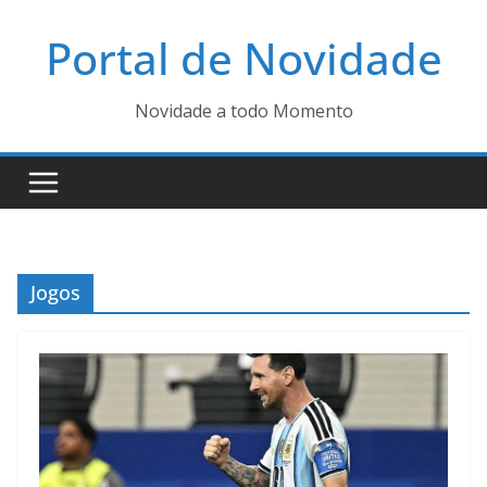
Pular
Portal de Novidade
para
o
conteúdo
Novidade a todo Momento
Jogos