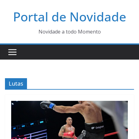
Pular
Portal de Novidade
para
o
conteúdo
Novidade a todo Momento
Lutas