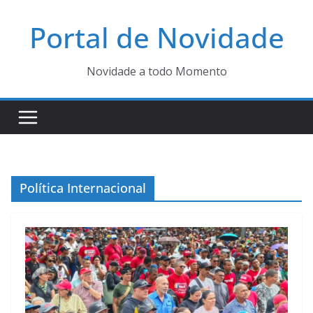
Pular
Portal de Novidade
para
o
conteúdo
Novidade a todo Momento
Política Internacional