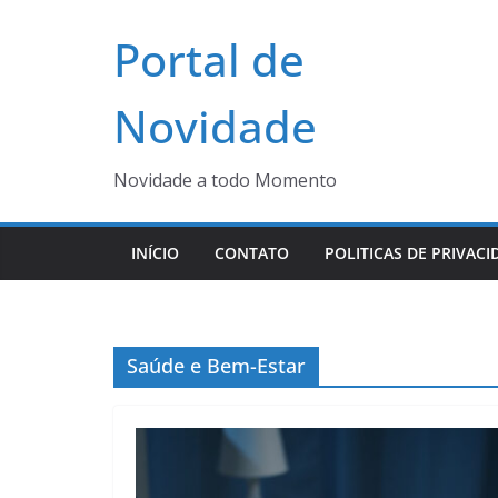
Pular
Portal de
para
o
conteúdo
Novidade
Novidade a todo Momento
INÍCIO
CONTATO
POLITICAS DE PRIVACI
Saúde e Bem-Estar