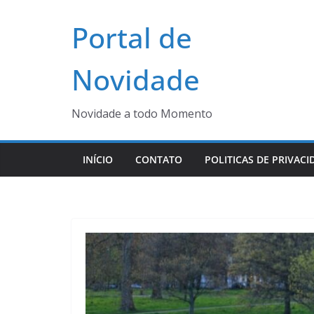
Pular
Portal de
para
o
conteúdo
Novidade
Novidade a todo Momento
INÍCIO
CONTATO
POLITICAS DE PRIVACI