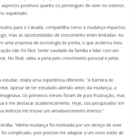
 aspectos positivos quanto os perrengues de viver no exterior,
mo expatriado.
e mudou para o Canadá, compartilha como a mudança impactou
rego, mas as oportunidades de crescimento eram limitadas. Ao
m uma empresa de tecnologia de ponta, o que acelerou meu
ação não foi fácil. Sentir saudade da família e lidar com um
rar. No final, valeu a pena pelo crescimento pessoal e pelas
studar, relata uma experiência diferente. “A barreira do
entei. Apesar de ter estudado alemão antes da mudança, a
 imaginava. Os primeiros meses foram de pura frustração, mas
ngua e me destacar academicamente. Hoje, sou pesquisador em
sa vivência me trouxe um amadurecimento imenso.”
ustrália. “Minha mudança foi motivada por um desejo de viver
o foi complicado, pois precisei me adaptar a um novo estilo de