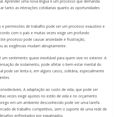
ocial. Aprender uma nova língua é um processo que demanda
itar tanto as interações cotidianas quanto as oportunidades
os e permissões de trabalho pode ser um processo exaustivo e
cordo com o país e muitas vezes exige um profundo
Este processo pode causar ansiedade e frustração,
 ou as exigências mudam abruptamente.
 um sentimento quase inevitável para quem vive no exterior. A
sensação de isolamento, pode afetar o bem-estar mental do
 pode ser lenta e, em alguns casos, solitária, especialmente
entes.
consideráveis. A adaptação ao custo de vida, que pode ser
tas vezes exige ajustes no estilo de vida e no orçamento
mprego em um ambiente desconhecido pode ser uma tarefa
rcado de trabalho competitivo, sem o suporte de uma rede de
esafios enfrentados por expatriados.