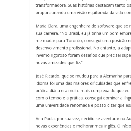
transformadora. Suas histórias destacam tanto os
proporcionando uma visão equilibrada da vida co
Maria Clara, uma engenheira de software que s
sua carreira. “No Brasil, eu já tinha um bom emp
me mudar para Toronto, consegui uma posição e
desenvolvimento profissional. No entanto, a adapt
inverno rigoroso foram desafios que precisei supe
novas amizades que fiz.”
José Ricardo, que se mudou para a Alemanha para e
idioma foi uma das maiores dificuldades que enfr
prática diária era muito mais complexa do que eu
com o tempo e a prática, consegui dominar a lí
uma universidade renomada e posso dizer que es
Ana Paula, por sua vez, decidiu se aventurar na A
novas experiências e melhorar meu inglês. O iníci