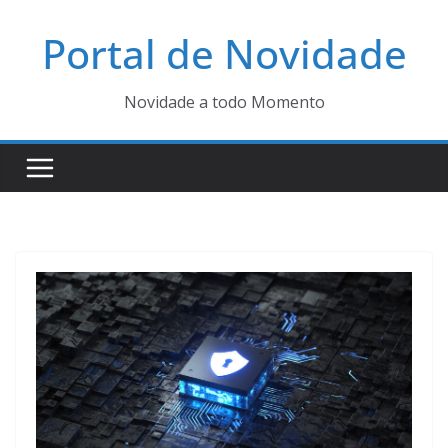
Pular
Portal de Novidade
para
o
conteúdo
Novidade a todo Momento