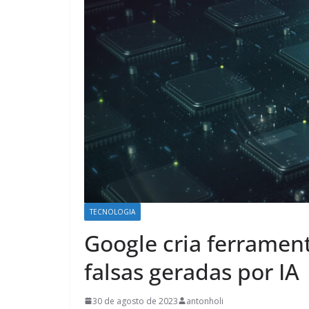
TECNOLOGIA
Google cria ferrament
falsas geradas por IA
30 de agosto de 2023
antonholi