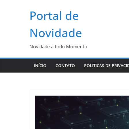
Pular
Portal de
para
o
conteúdo
Novidade
Novidade a todo Momento
INÍCIO
CONTATO
POLITICAS DE PRIVACI