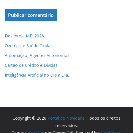
Desenrola MEI 2026…
Ozempic e Saúde Ocular…
Automação, Agentes Autônomos
Cartão de Crédito e Dívidas..
Inteligência Artificial no Dia a Dia..
Copyright © 2026
Portal de Novidade
. Todos os direitos
reservados.
Tema:
ColorMag
por ThemeGrill. Powered by
WordPress
.