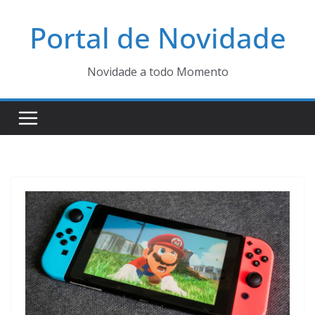
Pular
Portal de Novidade
para
o
conteúdo
Novidade a todo Momento