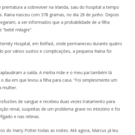
prematura a sobreviver na Irlanda, saiu do hospital a tempo
is. Raina nasceu com 378 gramas, no dia 28 de junho. Depois
egaram, a ser informados que a probabilidade de a filha
e “bebê milagre”.
ternity Hospital, em Belfast, onde permaneceu durante quatro
o por vários sustos e complicações, a pequena Raina foi
s aplaudiram a saída. A minha mãe e o meu pai também lá
o dia em que levou a filha para casa. “Foi simplesmente um
 a mulher.
ansfusões de sangue e recebeu duas vezes tratamento para
ção renal, suspeitas de um problema grave no intestino e foi
fígado e nas retinas.
ros do Harry Potter todas as noites. Até agora, Marcus já leu