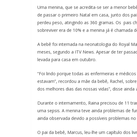
Uma menina, que se acredita-se ser a menor bebê 
de passar o primeiro Natal em casa, junto dos pa
perdeu peso, atingindo as 360 gramas. Os pais ch
sobreviver era de 10% e a menina já é chamada d
A bebê foi internada na neonatologia do Royal Ma
meses, segundo a ITV News. Apesar de ter passad
levada para casa em outubro.
“Foi lindo porque todas as enfermeiras e médico
estavam”, recordou a mãe da bebê, Rachel, sobre 
dos melhores dias das nossas vidas”, disse ainda
Durante o internamento, Raina precisou de 11 tr
uma sepsis. A menina teve ainda problemas de fun
ainda observada devido a possíveis problemas no 
O pai da bebê, Marcus, leu-lhe um capítulo dos liv