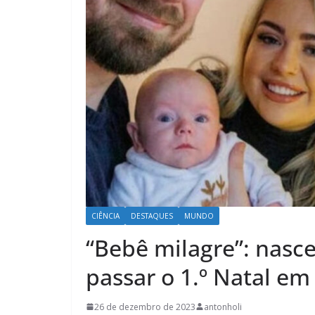
CIÊNCIA
DESTAQUES
MUNDO
“Bebê milagre”: nasce
passar o 1.º Natal em
26 de dezembro de 2023
antonholi