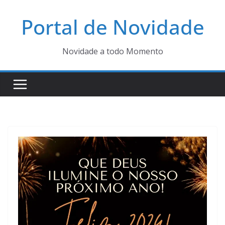
Pular
Portal de Novidade
para
o
conteúdo
Novidade a todo Momento