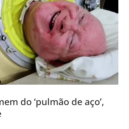
mem do ‘pulmão de aço’,
e