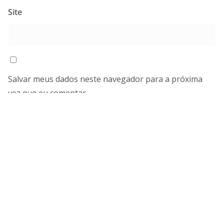
Site
Salvar meus dados neste navegador para a próxima
vez que eu comentar.
Desenrola MEI 2026…
Ozempic e Saúde Ocular…
Automação, Agentes Autônomos
Cartão de Crédito e Dívidas..