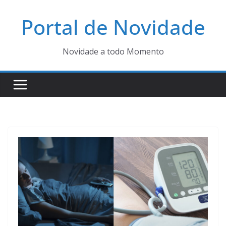
Pular
Portal de Novidade
para
o
conteúdo
Novidade a todo Momento