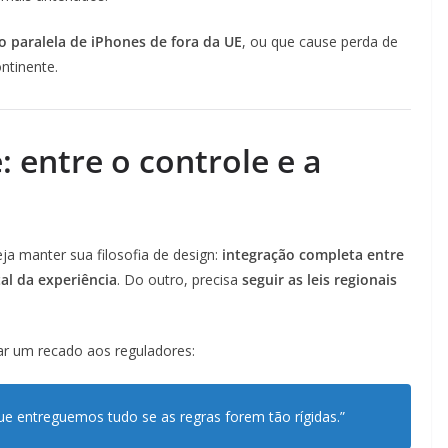
 paralela de iPhones de fora da UE
, ou que cause perda de
ntinente.
: entre o controle e a
ja manter sua filosofia de design:
integração completa entre
al da experiência
. Do outro, precisa
seguir as leis regionais
iar um recado aos reguladores:
 entreguemos tudo se as regras forem tão rígidas.”