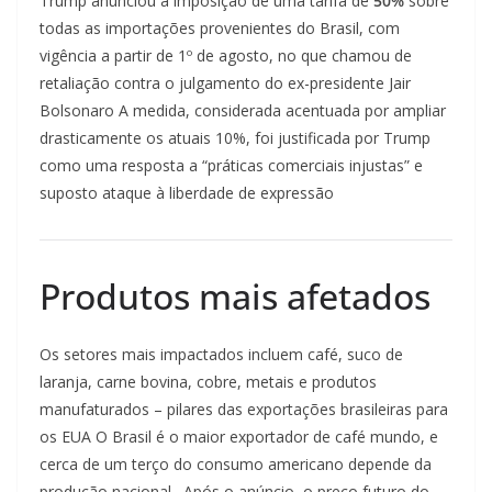
Trump anunciou a imposição de uma tarifa de
50%
sobre
todas as importações provenientes do Brasil, com
vigência a partir de 1º de agosto, no que chamou de
retaliação contra o julgamento do ex-presidente Jair
Bolsonaro A medida, considerada acentuada por ampliar
drasticamente os atuais 10%, foi justificada por Trump
como uma resposta a “práticas comerciais injustas” e
suposto ataque à liberdade de expressão
Produtos mais afetados
Os setores mais impactados incluem café, suco de
laranja, carne bovina, cobre, metais e produtos
manufaturados – pilares das exportações brasileiras para
os EUA O Brasil é o maior exportador de café mundo, e
cerca de um terço do consumo americano depende da
produção nacional . Após o anúncio, o preço futuro do