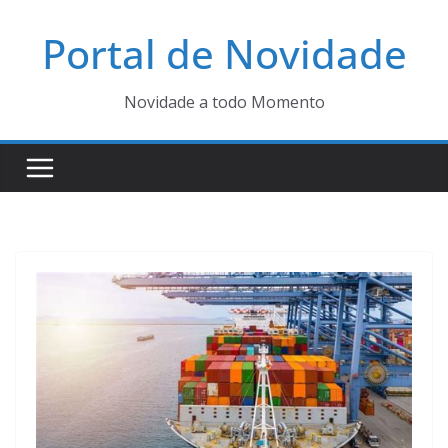
Pular
Portal de Novidade
para
o
conteúdo
Novidade a todo Momento