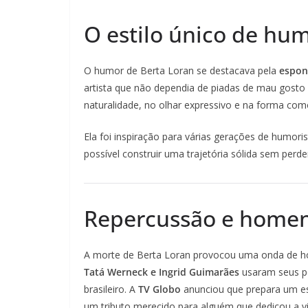
O estilo único de hu
O humor de Berta Loran se destacava pela
espon
artista que não dependia de piadas de mau gosto o
naturalidade, no olhar expressivo e na forma c
Ela foi inspiração para várias gerações de humor
possível construir uma trajetória sólida sem perde
Repercussão e home
A morte de Berta Loran provocou uma onda de 
Tatá Werneck e Ingrid Guimarães
usaram seus pe
brasileiro. A
TV Globo
anunciou que prepara um es
um tributo merecido para alguém que dedicou a vid