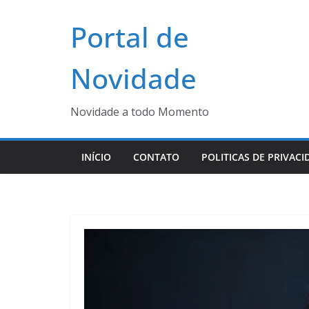
Pular
Portal de
para
o
conteúdo
Novidade
Novidade a todo Momento
INÍCIO
CONTATO
POLITICAS DE PRIVACI