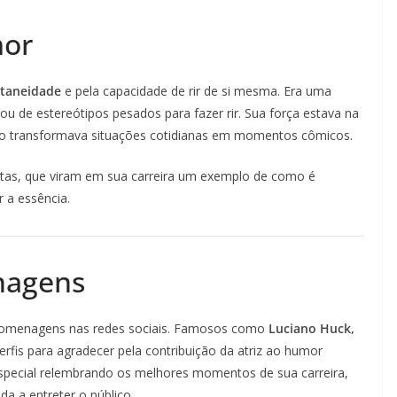
mor
taneidade
e pela capacidade de rir de si mesma. Era uma
u de estereótipos pesados para fazer rir. Sua força estava na
omo transformava situações cotidianas em momentos cômicos.
istas, que viram em sua carreira um exemplo de como é
r a essência.
nagens
homenagens nas redes sociais. Famosos como
Luciano Huck,
rfis para agradecer pela contribuição da atriz ao humor
pecial relembrando os melhores momentos de sua carreira,
a a entreter o público.