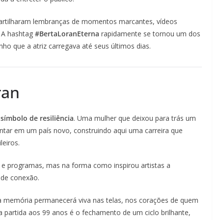
artilharam lembranças de momentos marcantes, vídeos
. A hashtag
#BertaLoranEterna
rapidamente se tornou um dos
o que a atriz carregava até seus últimos dias.
ran
a
símbolo de resiliência
. Uma mulher que deixou para trás um
ntar em um país novo, construindo aqui uma carreira que
leiros.
 programas, mas na forma como inspirou artistas a
 de conexão.
sua memória permanecerá viva nas telas, nos corações de quem
Sua partida aos 99 anos é o fechamento de um ciclo brilhante,