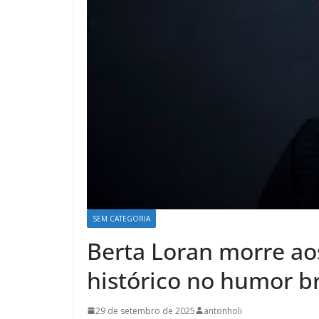
SEM CATEGORIA
Berta Loran morre ao
histórico no humor br
29 de setembro de 2025
antonholi