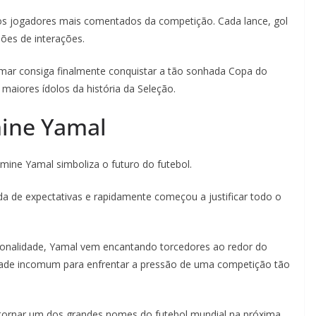
os jogadores mais comentados da competição. Cada lance, gol
ões de interações.
ymar consiga finalmente conquistar a tão sonhada Copa do
 maiores ídolos da história da Seleção.
ine Yamal
mine Yamal simboliza o futuro do futebol.
a de expectativas e rapidamente começou a justificar todo o
sonalidade, Yamal vem encantando torcedores ao redor do
de incomum para enfrentar a pressão de uma competição tão
e tornar um dos grandes nomes do futebol mundial na próxima