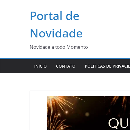
Pular
Portal de
para
o
conteúdo
Novidade
Novidade a todo Momento
INÍCIO
CONTATO
POLITICAS DE PRIVACI