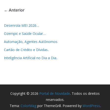
← Anterior
Desenrola MEI 2026…
Ozempic e Saúde Ocular…
Automação, Agentes Autônomos
Cartão de Crédito e Dívidas..
Inteligência Artificial no Dia a Dia..
Copyright © 2026
Portal de Novidade
. Todos os direitos
reservados.
Tema:
ColorMag
por ThemeGrill. Powered by
WordPress
.