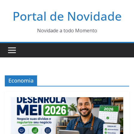
Pular
Portal de Novidade
para
o
conteúdo
Novidade a todo Momento
Economia