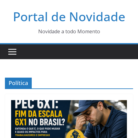
Pular
Portal de Novidade
para
o
conteúdo
Novidade a todo Momento
Política