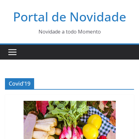
Pular
Portal de Novidade
para
o
conteúdo
Novidade a todo Momento
Covid’19