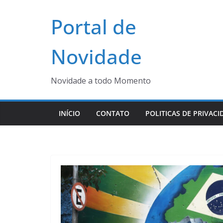
Pular
Portal de
para
o
conteúdo
Novidade
Novidade a todo Momento
INÍCIO
CONTATO
POLITICAS DE PRIVACI