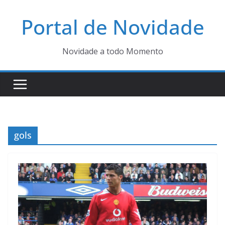
Pular
Portal de Novidade
para
o
conteúdo
Novidade a todo Momento
gols