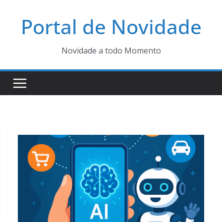
Pular
Portal de Novidade
para
o
conteúdo
Novidade a todo Momento