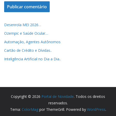
Desenrola MEI 2026…
Ozempic e Saúde Ocular…
Automação, Agentes Autônomos
Cartão de Crédito e Dívidas..
Inteligência Artificial no Dia a Dia..
Copyright © 2026
Portal de Novidade
. Todos os direitos
reservados.
Tema:
ColorMag
por ThemeGrill. Powered by
WordPress
.